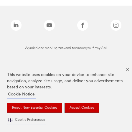
Wymienione marki są znakami towarowymi firmy 3M.
This website uses cookies on your device to enhance site
navigation, analyze site usage, and deliver you advertisements
based on your interests.
Cookie Notice
Reject Non-Essential Cookies
Accept Cookies
Cookie Preferences
To jest wyrób medyczny. Używaj go zgodnie z instrukcją używania lub etykietą.