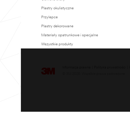
Plastry okulistyczne
Przylepce
Plastry dekorowane
Materiały opatrunkowe i specjalne
Wszystkie produkty
Informacja prawna
|
Polityka prywatności
|
© 3M 2026. Wszelkie prawa zastrzeżone.