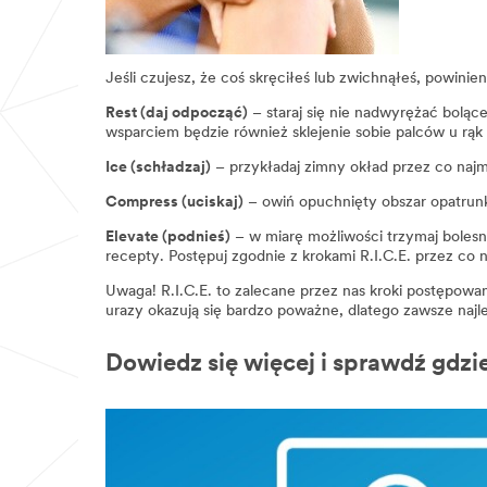
Jeśli czujesz, że coś skręciłeś lub zwichnąłeś, powinie
Rest (daj odpocząć)
– staraj się nie nadwyrężać boląc
wsparciem będzie również sklejenie sobie palców u rą
Ice (schładzaj)
– przykładaj zimny okład przez co najmn
Compress (uciskaj)
– owiń opuchnięty obszar opatrun
Elevate (podnieś)
– w miarę możliwości trzymaj boles
recepty. Postępuj zgodnie z krokami R.I.C.E. przez co na
Uwaga! R.I.C.E. to zalecane przez nas kroki postępowa
urazy okazują się bardzo poważne, dlatego zawsze najle
Dowiedz się więcej i sprawdź gdzi