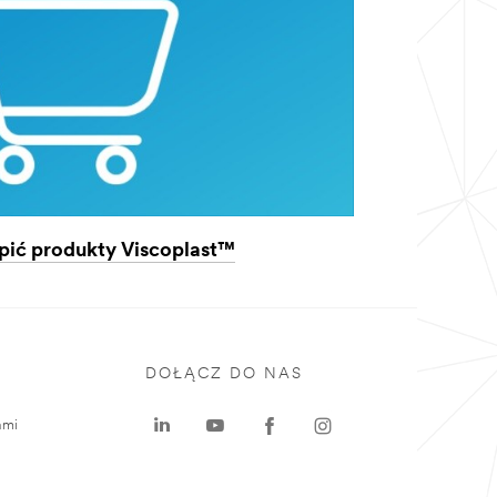
pić produkty Viscoplast™
DOŁĄCZ DO NAS
ami