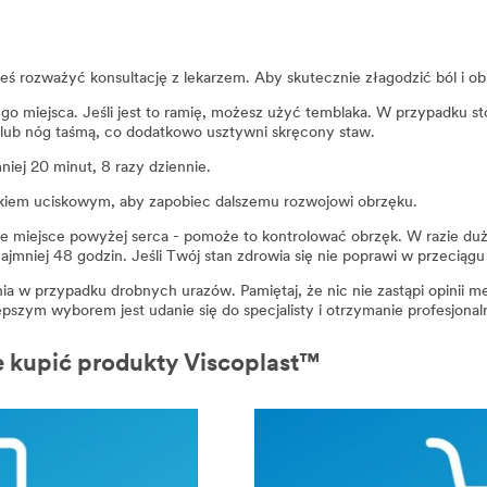
neś rozważyć konsultację z lekarzem. Aby skutecznie złagodzić ból i ob
ego miejsca. Jeśli jest to ramię, możesz użyć temblaka. W przypadku s
k lub nóg taśmą, co dodatkowo usztywni skręcony staw.
iej 20 minut, 8 razy dziennie.
kiem uciskowym, aby zapobiec dalszemu rozwojowi obrzęku.
ne miejsce powyżej serca - pomoże to kontrolować obrzęk. W razie du
jmniej 48 godzin. Jeśli Twój stan zdrowia się nie poprawi w przeciągu k
nia w przypadku drobnych urazów. Pamiętaj, że nic nie zastąpi opinii
pszym wyborem jest udanie się do specjalisty i otrzymanie profesjonal
e kupić produkty Viscoplast™