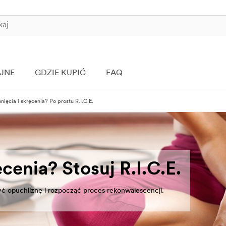
JNE
GDZIE KUPIĆ
FAQ
nięcia i skręcenia? Po prostu R.I.C.E.
cenia? Stosuj R.I.C.E.
yć opuchliznę i rozpocząć proces rekonwalescencji.