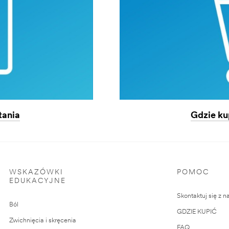
tania
Gdzie ku
WSKAZÓWKI
POMOC
EDUKACYJNE
Skontaktuj się z n
Ból
GDZIE KUPIĆ
Zwichnięcia i skręcenia
FAQ