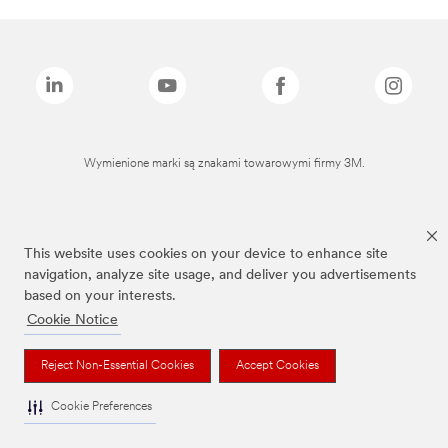
Wymienione marki są znakami towarowymi firmy 3M.
This website uses cookies on your device to enhance site
navigation, analyze site usage, and deliver you advertisements
based on your interests.
Cookie Notice
Reject Non-Essential Cookies
Accept Cookies
Cookie Preferences
To jest wyrób medyczny. Używaj go zgodnie z instrukcją używania lub etykietą.