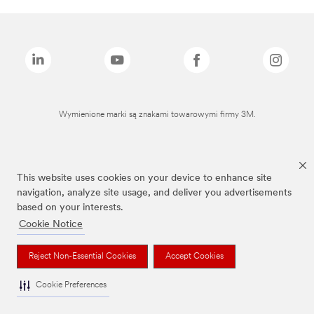
Wymienione marki są znakami towarowymi firmy 3M.
This website uses cookies on your device to enhance site
navigation, analyze site usage, and deliver you advertisements
based on your interests.
Cookie Notice
Reject Non-Essential Cookies
Accept Cookies
Cookie Preferences
To jest wyrób medyczny. Używaj go zgodnie z instrukcją używania lub etykietą.