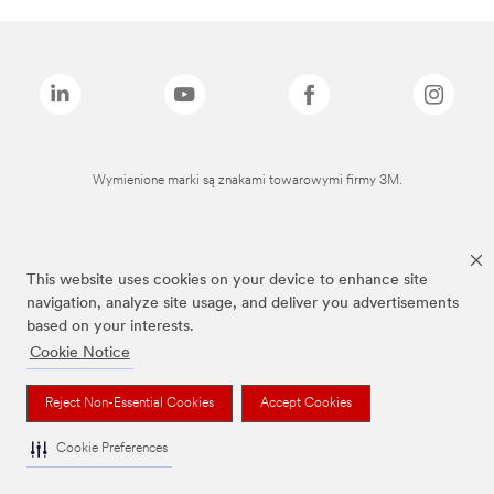
Wymienione marki są znakami towarowymi firmy 3M.
This website uses cookies on your device to enhance site
navigation, analyze site usage, and deliver you advertisements
based on your interests.
Cookie Notice
Reject Non-Essential Cookies
Accept Cookies
Cookie Preferences
To jest wyrób medyczny. Używaj go zgodnie z instrukcją używania lub etykietą.