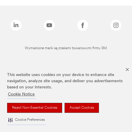
Wymienione marki są znakami towarowymi firmy 3M.
This website uses cookies on your device to enhance site
navigation, analyze site usage, and deliver you advertisements
based on your interests.
Cookie Notice
Reject Non-Essential Cookies
Accept Cookies
Cookie Preferences
To jest wyrób medyczny. Używaj go zgodnie z instrukcją używania lub etykietą.