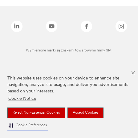
Wymienione marki są znakami towarowymi firmy 3M.
This website uses cookies on your device to enhance site
navigation, analyze site usage, and deliver you advertisements
based on your interests.
Cookie Notice
Reject Non-Essential Cookies
Accept Cookies
Cookie Preferences
To jest wyrób medyczny. Używaj go zgodnie z instrukcją używania lub etykietą.