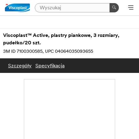
Viscoplast™ Active, plastry piankowe, 3 rozmiary,
pudełko/20 szt.
3M ID 7100300585
UPC 04064035093655
Szczegóły
Specyfikacja