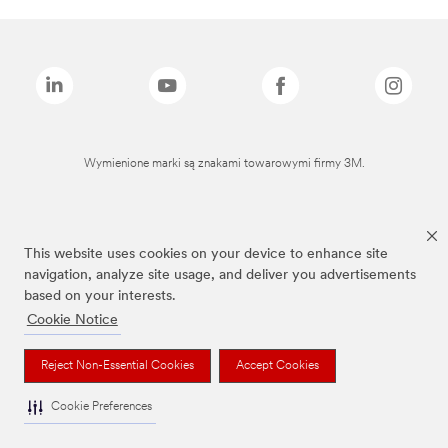
Wymienione marki są znakami towarowymi firmy 3M.
This website uses cookies on your device to enhance site
navigation, analyze site usage, and deliver you advertisements
based on your interests.
Cookie Notice
Reject Non-Essential Cookies
Accept Cookies
Cookie Preferences
To jest wyrób medyczny. Używaj go zgodnie z instrukcją używania lub etykietą.