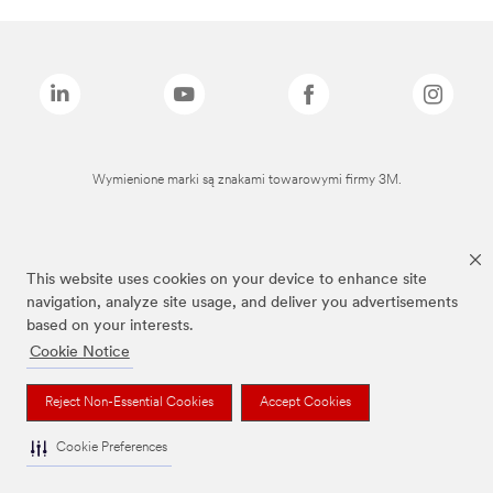
Wymienione marki są znakami towarowymi firmy 3M.
This website uses cookies on your device to enhance site
navigation, analyze site usage, and deliver you advertisements
based on your interests.
Cookie Notice
Reject Non-Essential Cookies
Accept Cookies
Cookie Preferences
To jest wyrób medyczny. Używaj go zgodnie z instrukcją używania lub etykietą.