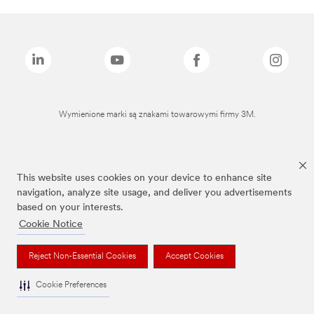
Wymienione marki są znakami towarowymi firmy 3M.
This website uses cookies on your device to enhance site
navigation, analyze site usage, and deliver you advertisements
based on your interests.
Cookie Notice
Reject Non-Essential Cookies
Accept Cookies
Cookie Preferences
To jest wyrób medyczny. Używaj go zgodnie z instrukcją używania lub etykietą.