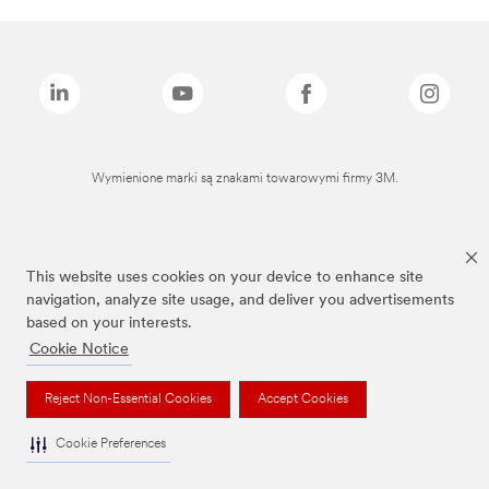
Wymienione marki są znakami towarowymi firmy 3M.
This website uses cookies on your device to enhance site
navigation, analyze site usage, and deliver you advertisements
based on your interests.
Cookie Notice
Reject Non-Essential Cookies
Accept Cookies
Cookie Preferences
To jest wyrób medyczny. Używaj go zgodnie z instrukcją używania lub etykietą.