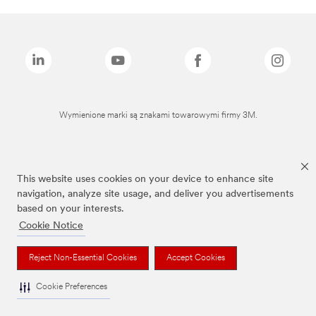
Wymienione marki są znakami towarowymi firmy 3M.
This website uses cookies on your device to enhance site
navigation, analyze site usage, and deliver you advertisements
based on your interests.
Cookie Notice
Reject Non-Essential Cookies
Accept Cookies
Cookie Preferences
To jest wyrób medyczny. Używaj go zgodnie z instrukcją używania lub etykietą.